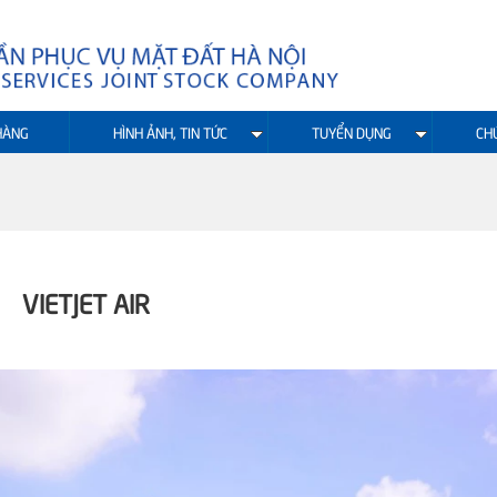
HÀNG
HÌNH ẢNH, TIN TỨC
TUYỂN DỤNG
CH
VIETJET AIR