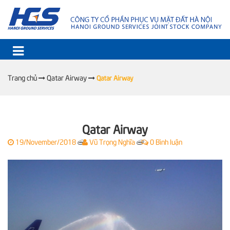
Trang chủ
Qatar Airway
Qatar Airway
Qatar Airway
19/November/2018
Vũ Trọng Nghĩa
0 Bình luận
|
|