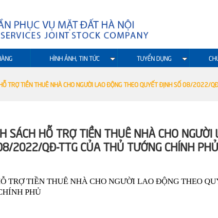
HÀNG
HÌNH ẢNH, TIN TỨC
TUYỂN DỤNG
CH
 HỖ TRỢ TIỀN THUÊ NHÀ CHO NGƯỜI LAO ĐỘNG THEO QUYẾT ĐỊNH SỐ 08/2022/Q
NH SÁCH HỖ TRỢ TIỀN THUÊ NHÀ CHO NGƯỜI 
08/2022/QĐ-TTG CỦA THỦ TƯỚNG CHÍNH PH
HỖ TRỢ TIỀN THUÊ NHÀ CHO NGƯỜI LAO ĐỘNG THEO QU
CHÍNH PHỦ