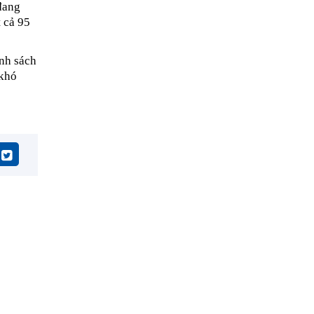
đang
t cả 95
ính sách
 khó