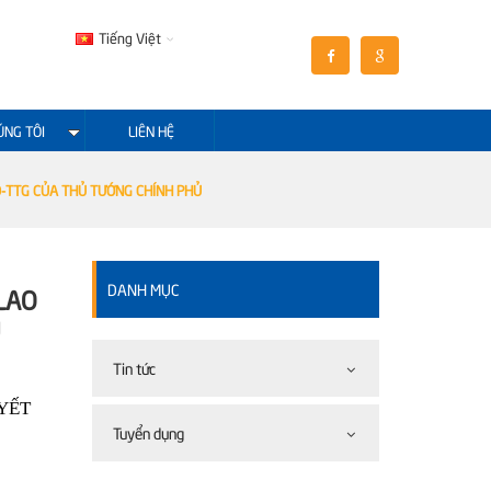
Tiếng Việt
ÚNG TÔI
LIÊN HỆ
Đ-TTG CỦA THỦ TƯỚNG CHÍNH PHỦ
DANH MỤC
LAO
Ủ
Tin tức
YẾT
Tuyển dụng