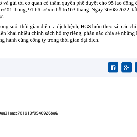
ơ và gửi tới cơ quan có thẩm quyền phê duyệt cho 95 lao động 
 trợ 01 tháng, 91 hồ sơ xin hỗ trợ 03 tháng. Ngày 30/08/2022, tấ
ợ.
ng suốt thời gian diễn ra dịch bệnh, HGS luôn theo sát các ch
iển khai nhiều chính sách hỗ trợ riêng, phần nào chia sẻ những
g hành cùng công ty trong thời gian đại dịch.
7e40ea31eacc701913f8540926be&