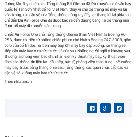
đường lăn. Tuy nhiên, khi Tổng thống Bill Clinton đã lên chuyên cơ ở sân bay
quốc tế Tân Sơn Nhất để rời Việt Nam, thay vì cho xe thang nổ máy và lùi
vào trong, các cận vệ của Tổng thống dùng tay đẩy xe thang lùi lại phía sau.
Chỉ đến khi Air Force One đã được kéo ra đến đường băng, lái xe thang mới
được nổ máy di chuyển vào trong.
Chiếc Air Force One chở Tổng thống Obama thăm Việt Nam là Boeing VC-
25A, được cải tiến từ những chiếc phi cơ chở khách Boeing 747-200B, gồm
có 6 cửa bố trí dọc hai bên máy bay. Khi máy bay đáp xuống, xe thang sẽ
tiếp cận máy bay ở cả cửa trước và cửa sau. Những người ngồi ở khoang sau,
thường là phóng viên báo chí, nhân viên kỹ thuật máy bay, kỹ thuật viên
đảm bảo thông tin liên lạc, đầu bếp, bác sĩ, phóng viên tháp tùng… sẽ xuống
máy bay trước bằng thang phía sau. Tổng thống, các quan chức cấp cao và
cận vệ sẽ xuống máy bay từ cửa trước.
Theo nld.com.vn