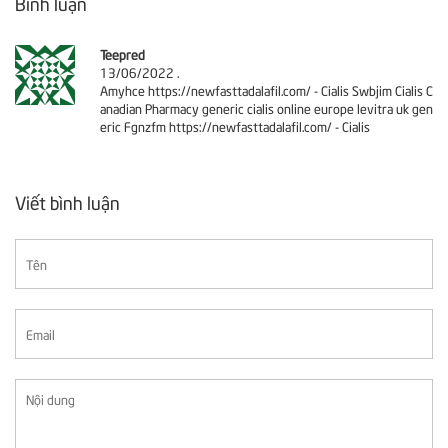
Bình luận
Teepred
13/06/2022
.
Amyhce https://newfasttadalafil.com/ - Cialis Swbjim Cialis C
anadian Pharmacy generic cialis online europe levitra uk gen
eric Fgnzfm https://newfasttadalafil.com/ - Cialis
Viết bình luận