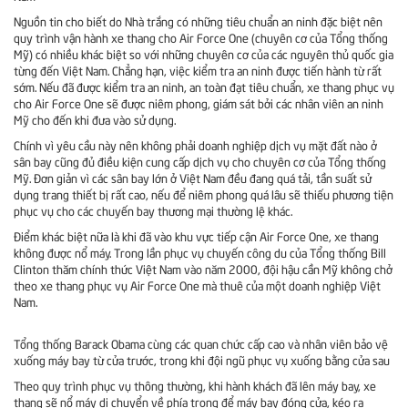
Nguồn tin cho biết do Nhà trắng có những tiêu chuẩn an ninh đặc biệt nên
quy trình vận hành xe thang cho Air Force One (chuyên cơ của Tổng thống
Mỹ) có nhiều khác biệt so với những chuyên cơ của các nguyên thủ quốc gia
từng đến Việt Nam. Chẳng hạn, việc kiểm tra an ninh được tiến hành từ rất
sớm. Nếu đã được kiểm tra an ninh, an toàn đạt tiêu chuẩn, xe thang phục vụ
cho Air Force One sẽ được niêm phong, giám sát bởi các nhân viên an ninh
Mỹ cho đến khi đưa vào sử dụng.
Chính vì yêu cầu này nên không phải doanh nghiệp dịch vụ mặt đất nào ở
sân bay cũng đủ điều kiện cung cấp dịch vụ cho chuyên cơ của Tổng thống
Mỹ. Đơn giản vì các sân bay lớn ở Việt Nam đều đang quá tải, tần suất sử
dụng trang thiết bị rất cao, nếu để niêm phong quá lâu sẽ thiếu phương tiện
phục vụ cho các chuyến bay thương mại thường lệ khác.
Điểm khác biệt nữa là khi đã vào khu vực tiếp cận Air Force One, xe thang
không được nổ máy. Trong lần phục vụ chuyến công du của Tổng thống Bill
Clinton thăm chính thức Việt Nam vào năm 2000, đội hậu cần Mỹ không chở
theo xe thang phục vụ Air Force One mà thuê của một doanh nghiệp Việt
Nam.
Tổng thống Barack Obama cùng các quan chức cấp cao và nhân viên bảo vệ
xuống máy bay từ cửa trước, trong khi đội ngũ phục vụ xuống bằng cửa sau
Theo quy trình phục vụ thông thường, khi hành khách đã lên máy bay, xe
thang sẽ nổ máy di chuyển về phía trong để máy bay đóng cửa, kéo ra