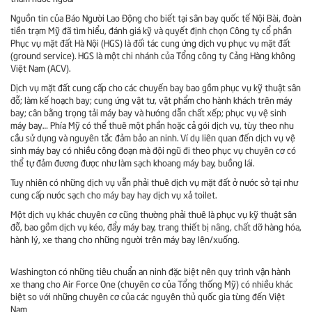
Nguồn tin của Báo Người Lao Động cho biết tại sân bay quốc tế Nội Bài, đoàn
tiền trạm Mỹ đã tìm hiểu, đánh giá kỹ và quyết định chọn Công ty cổ phần
Phục vụ mặt đất Hà Nội (HGS) là đối tác cung ứng dịch vụ phục vụ mặt đất
(ground service). HGS là một chi nhánh của Tổng công ty Cảng Hàng không
Việt Nam (ACV).
Dịch vụ mặt đất cung cấp cho các chuyến bay bao gồm phục vụ kỹ thuật sân
đỗ; làm kế hoạch bay; cung ứng vật tư, vật phẩm cho hành khách trên máy
bay; cân bằng trọng tải máy bay và hướng dẫn chất xếp; phục vụ vệ sinh
máy bay… Phía Mỹ có thể thuê một phần hoặc cả gói dịch vụ, tùy theo nhu
cầu sử dụng và nguyên tắc đảm bảo an ninh. Ví dụ liên quan đến dịch vụ vệ
sinh máy bay có nhiều công đoạn mà đội ngũ đi theo phục vụ chuyên cơ có
thể tự đảm đương được như làm sạch khoang máy bay, buồng lái.
Tuy nhiên có những dịch vụ vẫn phải thuê dịch vụ mặt đất ở nước sở tại như
cung cấp nước sạch cho máy bay hay dịch vụ xả toilet.
Một dịch vụ khác chuyên cơ cũng thường phải thuê là phục vụ kỹ thuật sân
đỗ, bao gồm dịch vụ kéo, đẩy máy bay, trang thiết bị nâng, chất dỡ hàng hóa,
hành lý, xe thang cho những người trên máy bay lên/xuống.
Washington có những tiêu chuẩn an ninh đặc biệt nên quy trình vận hành
xe thang cho Air Force One (chuyên cơ của Tổng thống Mỹ) có nhiều khác
biệt so với những chuyên cơ của các nguyên thủ quốc gia từng đến Việt
Nam